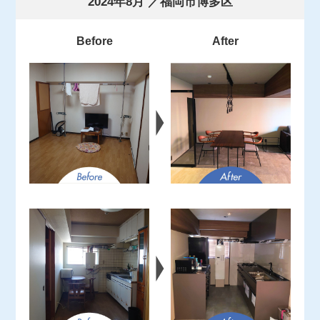
2024年8月 ／福岡市博多区
Before
After